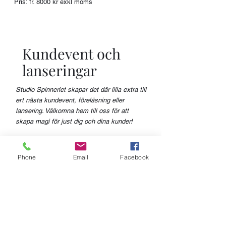
Pris: fr. 8000 kr exkl moms
Kundevent och
lanseringar
Studio Spinneriet skapar det där lilla extra till
ert nästa kundevent, föreläsning eller
lansering. Välkomna hem till oss för att
skapa magi för just dig och dina kunder!
Möjlighet #1:
Vi fixar detaljerna -
Phone
Email
Facebook
du fokuserar på ditt
Du hyr studion en heldag. Vi hjälper till med
det du vill ha ordnat, och ni gör er grej fullt
ut.