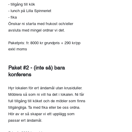
- tillgång till kök
- lunch på Lilla Spinneriet
- fika
Önskar ni starta med frukost och/eller
avsluta med mingel ordnar vi det.
Paketpris: fr. 8000 kr grundpris + 290 kr/pp
exkl moms
Paket #2
-
(inte så) b
ara
konferens
Hyr lokalen för ert ändamål utan krusiduller.
Möblera så som ni vill ha det i lokalen. Ni får
full tillgång till köket och de möbler som finns
tillgängliga. Ta med fika eller be oss ordna.
Hör av er så
skapar vi ett upplägg som
passar ert ändamål.